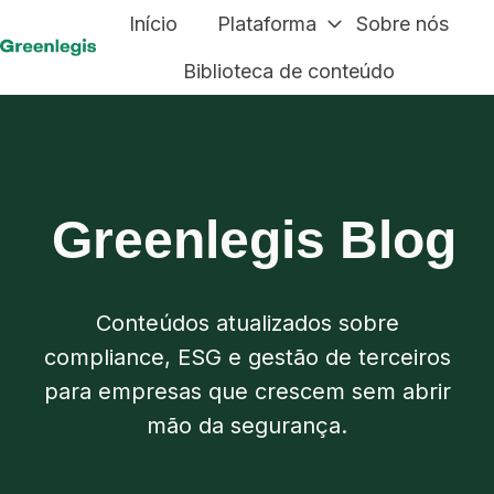
Início
Plataforma
Sobre nós
P
Biblioteca de conteúdo
á
g
i
n
a
Greenlegis Blog
i
n
i
Conteúdos atualizados sobre
c
compliance, ESG e gestão de terceiros
i
para empresas que crescem sem abrir
a
mão da segurança.
l