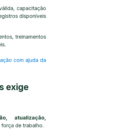
álida, capacitação
gistros disponíveis
ntos, treinamentos
is.
ização com ajuda da
s exige
ção, atualização,
 força de trabalho.