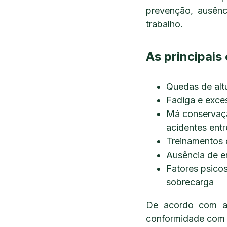
prevenção, ausênc
trabalho.
As principais
Quedas de altu
Fadiga e exces
Má conservaçã
acidentes ent
Treinamentos o
Ausência de e
Fatores psico
sobrecarga
De acordo com a 
conformidade com a