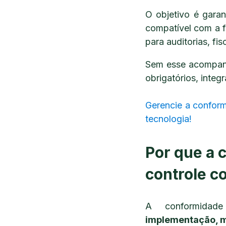
O objetivo é gara
compatível com a f
para auditorias, fis
Sem esse acompanh
obrigatórios, integ
r
Gerencie a conform
tecnologia!
Por que a 
controle c
A conformidad
implementação, m