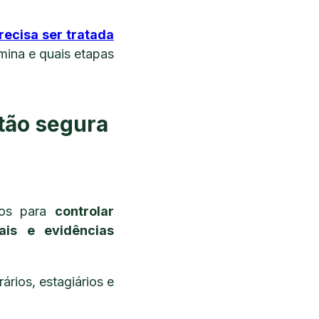
recisa ser tratada
rmina e quais etapas
tão segura
dos para
controlar
nais e evidências
rios, estagiários e