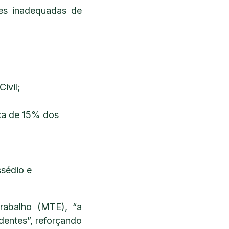
ões inadequadas de
ivil;
ca de 15% dos
ssédio e
rabalho (MTE), “a
dentes”, reforçando