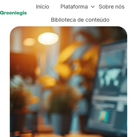
Início
Plataforma
Sobre nós
P
Biblioteca de conteúdo
á
g
i
n
a
i
n
i
c
i
a
l