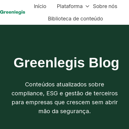
Início
Plataforma
Sobre nós
P
Biblioteca de conteúdo
á
g
i
n
a
Greenlegis Blog
i
n
i
Conteúdos atualizados sobre
c
compliance, ESG e gestão de terceiros
i
para empresas que crescem sem abrir
a
mão da segurança.
l